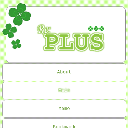
About
Main
Memo
Bookmark