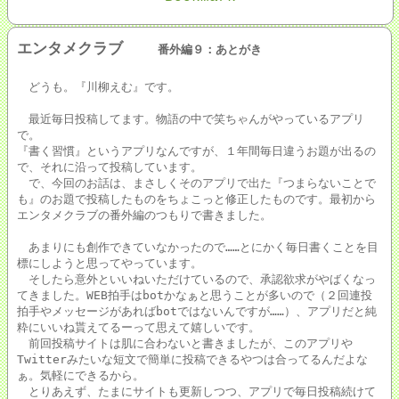
エンタメクラブ
番外編９：あとがき
どうも。『川柳えむ』です。
最近毎日投稿してます。物語の中で笑ちゃんがやっているアプリ
で。
『書く習慣』というアプリなんですが、１年間毎日違うお題が出るの
で、それに沿って投稿しています。
で、今回のお話は、まさしくそのアプリで出た『つまらないことで
も』のお題で投稿したものをちょこっと修正したものです。最初から
エンタメクラブの番外編のつもりで書きました。
あまりにも創作できていなかったので……とにかく毎日書くことを目
標にしようと思ってやっています。
そしたら意外といいねいただけているので、承認欲求がやばくなっ
てきました。WEB拍手はbotかなぁと思うことが多いので（２回連投
拍手やメッセージがあればbotではないんですが……）、アプリだと純
粋にいいね貰えてるーって思えて嬉しいです。
前回投稿サイトは肌に合わないと書きましたが、このアプリや
Twitterみたいな短文で簡単に投稿できるやつは合ってるんだよな
ぁ。気軽にできるから。
とりあえず、たまにサイトも更新しつつ、アプリで毎日投稿続けて