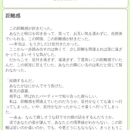
距離感
この距離感が好きだった。
あなたと軽口を叩き合って、笑って、お互い気を遣わずに、自然体
でいられる。この関係、この距離感が好きだった。
――本当は、もう少しだけ近付きたかった。
ここから一歩踏み出すのは怖くて、少し距離を間違えれば逆に遠ざ
かってしまいそうな気がした。
だからこそ、近付き過ぎず、遠過ぎず、丁度良いこの距離感でいた
んだ。この状況に甘えていた。あなたの隣にいるのは私だと信じて疑
わなかった。
「結婚するんだ」
あなたがはにかんでそう告げた。
青天の霹靂。
相手は、呼ばれたパーティーで知り合った娘らしい。
私は、距離感を間違えていたのだろうか。近付かなくても遠くへ行
ってしまった。いや、近付かなかったからこそ遠くへ行ってしまっ
た。
――あぁ、なんて嬉しそうな顔でその娘の話をするんだろうか。
涙であなたの姿が滲んで、あなたとの境界線がわからない。この距
離は近いのか遠いのか。でも、今更どうにもならない。きっともうこ