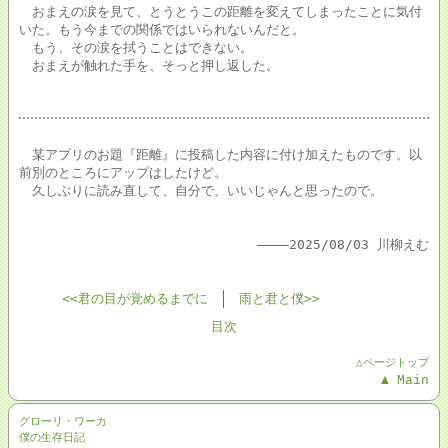
おまえの涙を見て、とうとうこの距離を変えてしまったことに気付
いた。もう今までの関係ではいられないんだと。
もう、その涙を拭うことはできない。
おまえが触れた手を、そっと押し返した。
某アプリのお題『距離』に投稿した内容に付け加えたものです。以
前別のところにアップはしたけど。
久しぶりに読み直して、自分で、いいじゃんと思ったので。
――――2025/08/03 川柳えむ
<<君の目が覚めるまでに
雨と君と僕>>
目次
△ページトップ
▲ Main