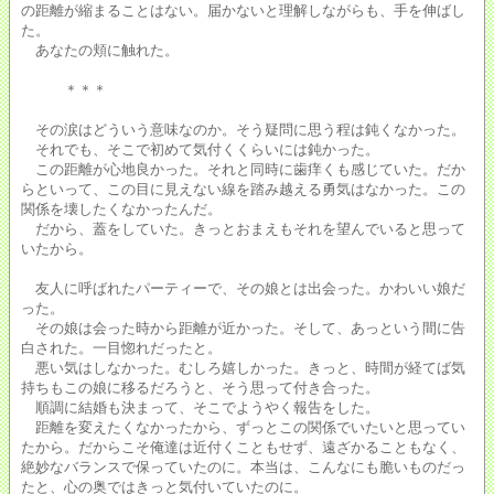
の距離が縮まることはない。届かないと理解しながらも、手を伸ばし
た。
あなたの頬に触れた。
＊＊＊
その涙はどういう意味なのか。そう疑問に思う程は鈍くなかった。
それでも、そこで初めて気付くくらいには鈍かった。
この距離が心地良かった。それと同時に歯痒くも感じていた。だか
らといって、この目に見えない線を踏み越える勇気はなかった。この
関係を壊したくなかったんだ。
だから、蓋をしていた。きっとおまえもそれを望んでいると思って
いたから。
友人に呼ばれたパーティーで、その娘とは出会った。かわいい娘だ
った。
その娘は会った時から距離が近かった。そして、あっという間に告
白された。一目惚れだったと。
悪い気はしなかった。むしろ嬉しかった。きっと、時間が経てば気
持ちもこの娘に移るだろうと、そう思って付き合った。
順調に結婚も決まって、そこでようやく報告をした。
距離を変えたくなかったから、ずっとこの関係でいたいと思ってい
たから。だからこそ俺達は近付くこともせず、遠ざかることもなく、
絶妙なバランスで保っていたのに。本当は、こんなにも脆いものだっ
たと、心の奥ではきっと気付いていたのに。