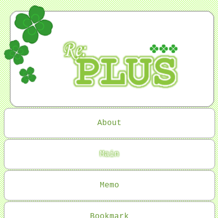
About
Main
Memo
Bookmark